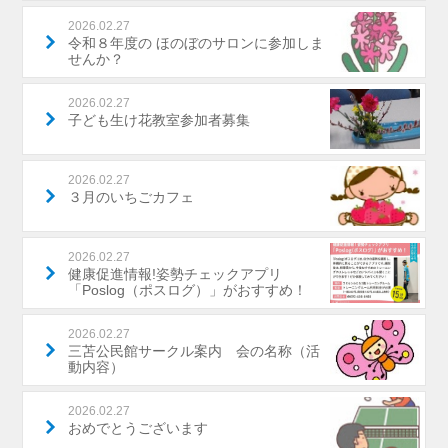
2026.02.27
令和８年度の ほのぼのサロンに参加しま
せんか？
2026.02.27
子ども生け花教室参加者募集
2026.02.27
３月のいちごカフェ
2026.02.27
健康促進情報!姿勢チェックアプリ
「Poslog（ポスログ）」がおすすめ！
2026.02.27
三苫公民館サークル案内 会の名称（活
動内容）
2026.02.27
おめでとうございます