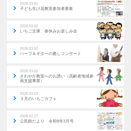
2026.03.02
子ども生け花教室参加者募集
2026.03.02
いちご文庫 春休みお楽しみ会
2026.03.02
ハープ＆ギターの癒しコンサート
2026.03.02
さわやか教室へのお誘い（高齢者地域参
画支援事業）
2026.03.02
３月のいちごカフェ
2026.02.27
公民館だより 令和8年3月号