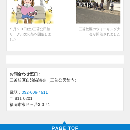
９月２０日(土)三苫公民館
三苫校区のウォーキング大
サークル文化祭を開催しま
会が開催されました
した
お問合わせ窓口 :
三苫校区自治協議会（三苫公民館内）
電話：
092-606-4511
〒
811-0201
福岡市東区三苫3-3-41