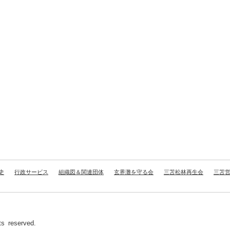
史
行政サービス
組織図＆関連団体
玄界灘を守る会
三苫松林再生会
三苫
 reserved.