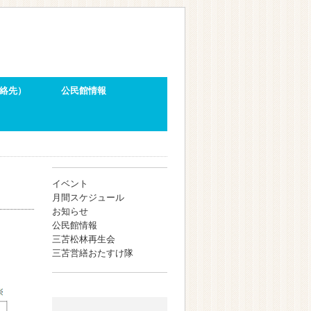
絡先）
公民館情報
イベント
月間スケジュール
お知らせ
公民館情報
三苫松林再生会
三苫営繕おたすけ隊