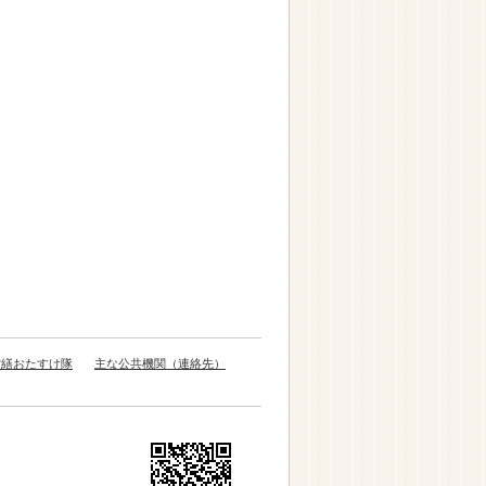
営繕おたすけ隊
主な公共機関（連絡先）