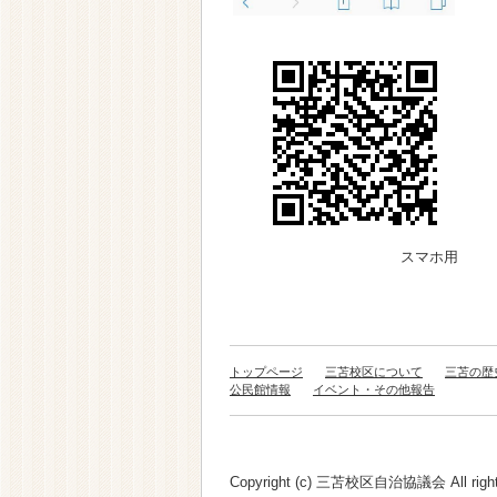
スマホ用
トップページ
三苫校区について
三苫の歴
公民館情報
イベント・その他報告
Copyright (c) 三苫校区自治協議会 All rights