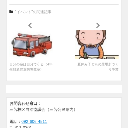
"イベント"の関連記事
自分の命は自分で守る（4年
夏休み子どもの居場所づく
生対象児童防災教室)
り事業
お問合わせ窓口 :
三苫校区自治協議会（三苫公民館内）
電話：
092-606-4511
〒
811-0201