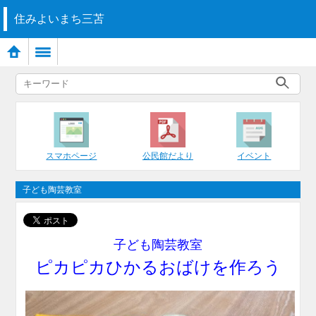
住みよいまち三苫
スマホページ
公民館だより
イベント
子ども陶芸教室
子ども陶芸教室
ピカピカひかるおばけを作ろう