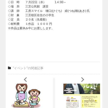
◇日 時 ７月22日（水） 1４:00～
◇場 所 三苫公民館 講堂
◇講 師 工房スマイル 樋口(ひぐち) 経(つね)観(あき) 氏
◇対 象 三苫校区在住の小学生
◇定 員 ２０名（先着順）
◇材料費 １作品 １０００ 円
※作品は夏休み中にお渡しします。
"イベント"の関連記事