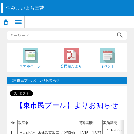
住みよいまち三苫
スマホページ
公民館だより
イベント
【東市民プール】よりお知らせ
【東市民プール】よりお知らせ
No.
教室名
募集期間
実施期間
1/18～3/22
9
1
冬の小学生水泳教室教室（２部制）
12/15～12/27