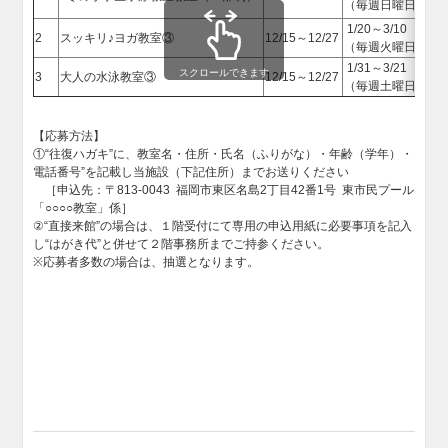
（毎週日曜日）
1
1/20～3/10
2
スッキリ♪ヨガ教室③
12/15～12/27
1
（毎週火曜日）
1/31～3/21
スクロールできます
3
大人の水泳教室③
12/15～12/27
1
（毎週土曜日）
【応募方法】
①“往復ハガキ”に、教室名・住所・氏名（ふりがな）・年齢（学年）・
電話番号”を記載し当施設（下記住所）までお送りください
［申込先：〒813-0043 福岡市東区名島2丁目42番1号 東市民プール
「○○○○教室」係］
②“直接来館”の場合は、１階受付にて専用の申込用紙に必要事項を記入
し“はがき代”と併せて２階事務所までご持参ください。
※応募者多数の場合は、抽選となります。