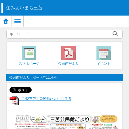
住みよいまち三苫
スマホページ
公民館だより
イベント
公民館だより 令和7年11月号
【142三苫】公民館だより11月-5