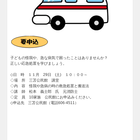
子どもの怪我や、急な病気で困ったことはありませんか？
正しい応急処置を学びましょう。
◇日 時 １１月 29日 (土) １０：００～
◇場 所 三苫公民館 講堂
◇内 容 怪我や急病の時の救急処置と搬送法
◇講 師 松本 義士郎 氏 元消防士
◇定 員 10家族 公民館にお申込みください。
◇申込先 三苫公民館（電話606-4511）