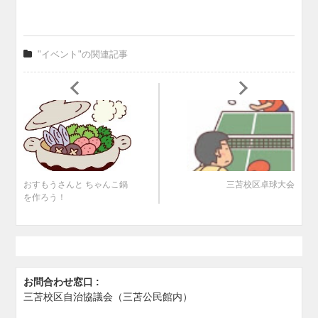
"イベント"の関連記事
おすもうさんと ちゃんこ鍋
三苫校区卓球大会
を作ろう！
お問合わせ窓口 :
三苫校区自治協議会（三苫公民館内）