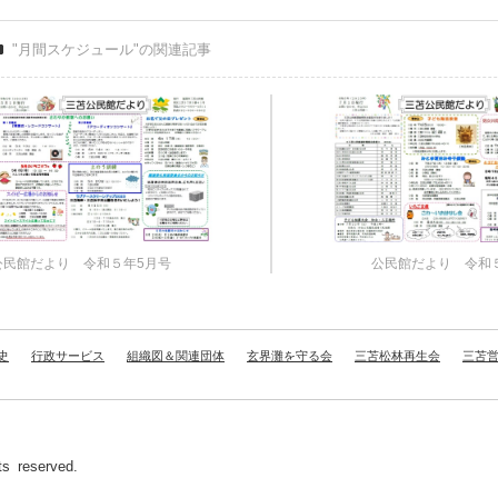
"月間スケジュール"の関連記事
公民館だより 令和５年5月号
公民館だより 令和
史
行政サービス
組織図＆関連団体
玄界灘を守る会
三苫松林再生会
三苫
 reserved.