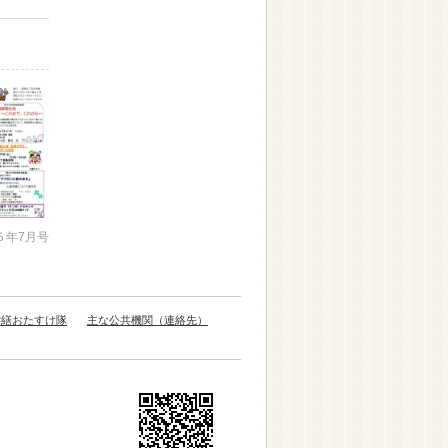
５年7月号
営繕おたすけ隊
主な公共機関（連絡先）