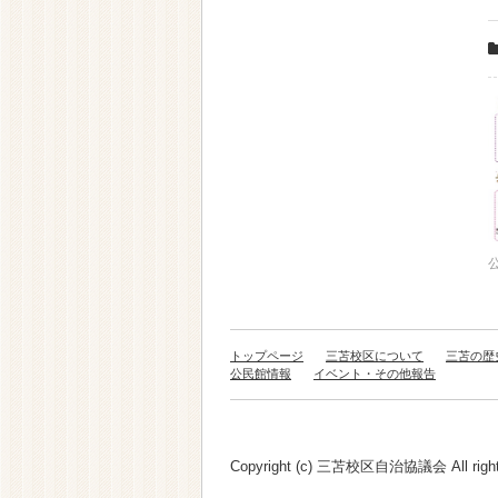
トップページ
三苫校区について
三苫の歴
公民館情報
イベント・その他報告
Copyright (c) 三苫校区自治協議会 All rights