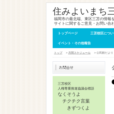
住みよいまち
福岡市の最北端、東区三苫の情報
サイトに関するご意見・お問い合
トップページ
三苫校区につい
イベント・その他報告
トップ
>
月間スケジュール
> 公民館だより
三苫校区
人権尊重推進協議会標語
なくそうよ
チクチク言葉
きずつくよ